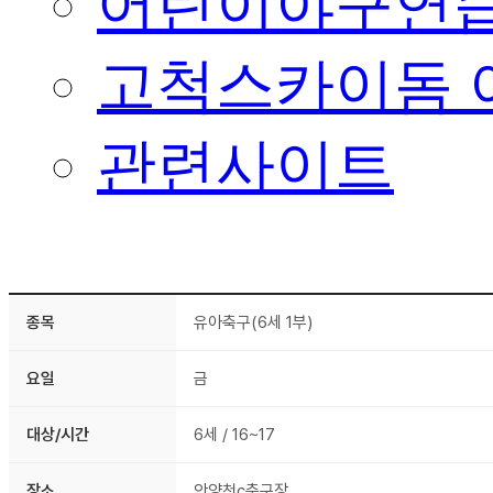
어린이야구연습
고척스카이돔 
관련사이트
종목
유아축구(6세 1부)
요일
금
대상/시간
6세 / 16~17
장소
안양천c축구장