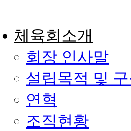
콘
텐
츠
로
건
체육회소개
너
뛰
기
회장 인사말
설립목적 및 
연혁
조직현황