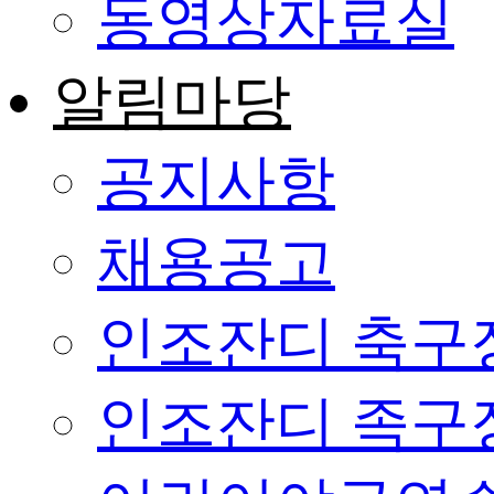
동영상자료실
알림마당
공지사항
채용공고
인조잔디 축구
인조잔디 족구