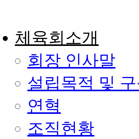
콘
텐
츠
로
건
체육회소개
너
뛰
기
회장 인사말
설립목적 및 
연혁
조직현황