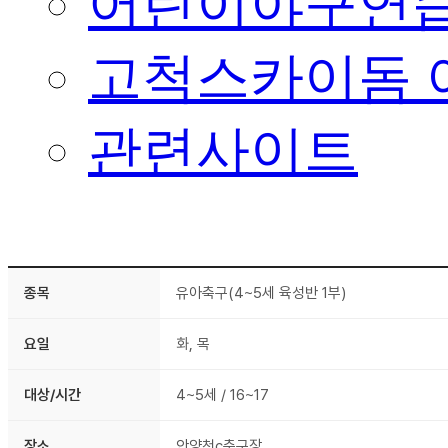
어린이야구연습
고척스카이돔 
관련사이트
종목
유아축구(4~5세 육성반 1부)
요일
화, 목
대상/시간
4~5세 / 16~17
장소
안양천c축구장