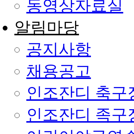
동영상자료실
알림마당
공지사항
채용공고
인조잔디 축구
인조잔디 족구