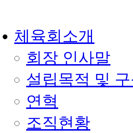
콘
텐
츠
로
건
체육회소개
너
뛰
기
회장 인사말
설립목적 및 
연혁
조직현황