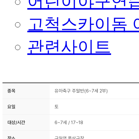
어린이야구연습
고척스카이돔 
관련사이트
종목
유아축구 주말반(6~7세 2부)
요일
토
대상/시간
6~7세 / 17~18
장소
구일역 풋살구장