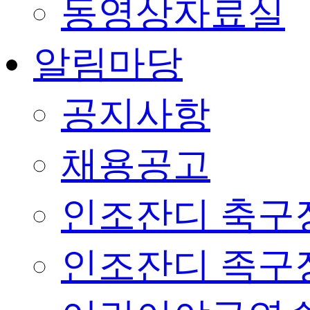
동영상자료실
알림마당
공지사항
채용공고
인조잔디 축구
인조잔디 족구