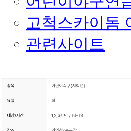
어린이야구연습
고척스카이돔 
관련사이트
종목
어린이축구(저학년)
요일
화
대상/시간
1,2,3학년 / 16~18
장소
안양천c축구장