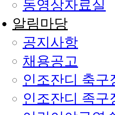
동영상자료실
알림마당
공지사항
채용공고
인조잔디 축구
인조잔디 족구