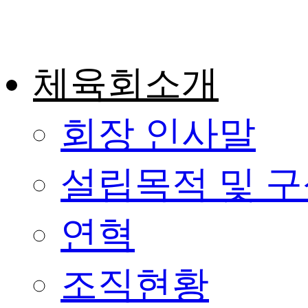
콘
텐
츠
로
건
체육회소개
너
뛰
기
회장 인사말
설립목적 및 
연혁
조직현황