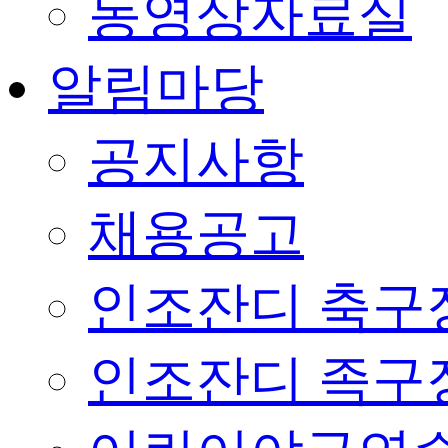
동영상자료실
알림마당
공지사항
채용공고
인조잔디 축구
인조잔디 족구