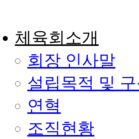
콘
텐
츠
로
건
체육회소개
너
뛰
기
회장 인사말
설립목적 및 
연혁
조직현황