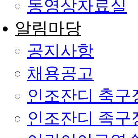
동영상자료실
알림마당
공지사항
채용공고
인조잔디 축구
인조잔디 족구