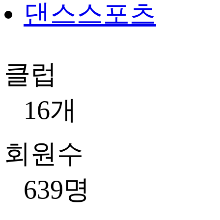
댄스스포츠
클럽
16개
회원수
639명