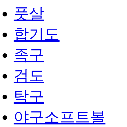
풋살
합기도
족구
검도
탁구
야구소프트볼