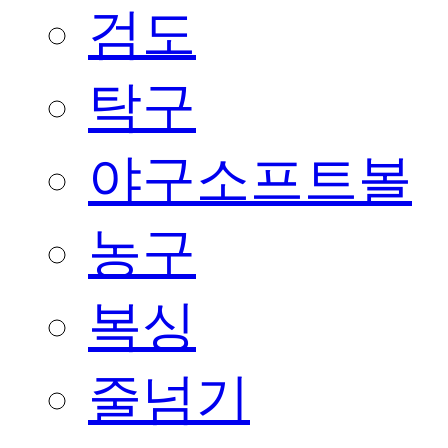
검도
탁구
야구소프트볼
농구
복싱
줄넘기