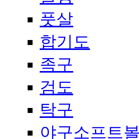
풋살
합기도
족구
검도
탁구
야구소프트