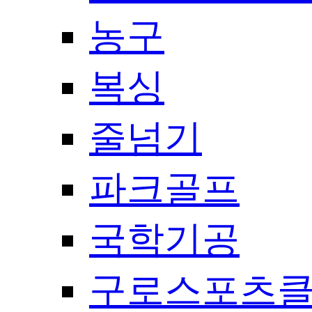
농구
복싱
줄넘기
파크골프
국학기공
구로스포츠