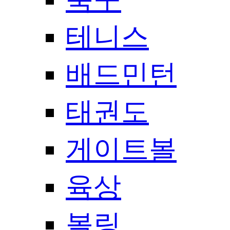
테니스
배드민턴
태권도
게이트볼
육상
볼링