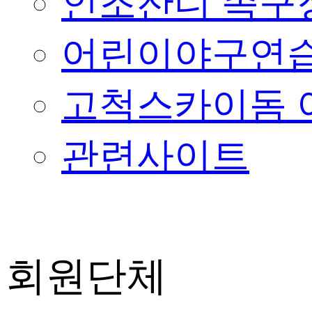
인조잔디 족구
어린이야구연습
고척스카이돔 
관련사이트
회원단체