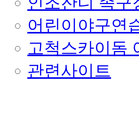
인조잔디 족구
어린이야구연습
고척스카이돔 
관련사이트