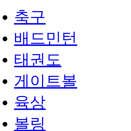
축구
배드민턴
태권도
게이트볼
육상
볼링