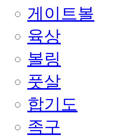
게이트볼
육상
볼링
풋살
합기도
족구