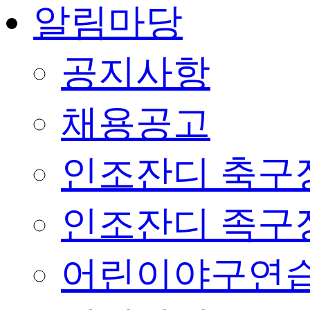
알림마당
공지사항
채용공고
인조잔디 축구
인조잔디 족구
어린이야구연습