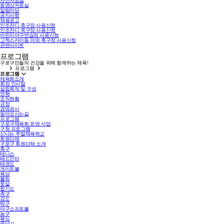
사진자료실
동영상자료실
알림마당
공지사항
채용공고
인조잔디 축구장 사용신청
인조잔디 족구장 사용신청
어린이야구연습장 사용신청
고척스카이돔 야외 축구장 사용신청
관련사이트
프로그램
구로구민들의 건강을 위해 함께하는 체육!
프로그램
프로그램
체육회소개
회장 인사말
설립목적 및 구성
연혁
조직현황
규정
경영공시
찾아오시는길
프로그램
구로구체육회 운영 사업
구청 프로그램
신나는 주말체육학교
회원단체
구로구 회원단체 소개
축구
테니스
배드민턴
태권도
게이트볼
육상
볼링
풋살
합기도
족구
검도
탁구
야구소프트볼
농구
복싱
줄넘기