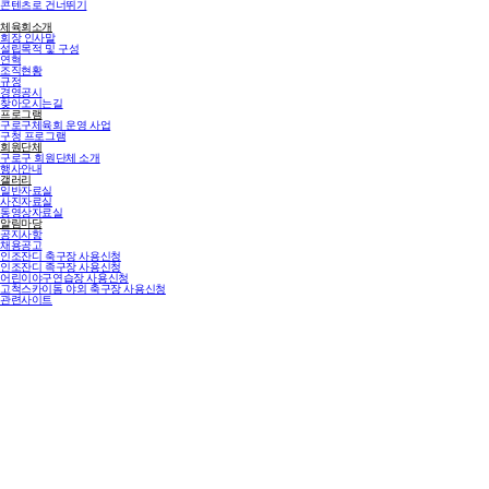
콘텐츠로 건너뛰기
체육회소개
회장 인사말
설립목적 및 구성
연혁
조직현황
규정
경영공시
찾아오시는길
프로그램
구로구체육회 운영 사업
구청 프로그램
회원단체
구로구 회원단체 소개
행사안내
갤러리
일반자료실
사진자료실
동영상자료실
알림마당
공지사항
채용공고
인조잔디 축구장 사용신청
인조잔디 족구장 사용신청
어린이야구연습장 사용신청
고척스카이돔 야외 축구장 사용신청
관련사이트