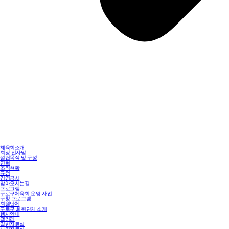
체육회소개
회장 인사말
설립목적 및 구성
연혁
조직현황
규정
경영공시
찾아오시는길
프로그램
구로구체육회 운영 사업
구청 프로그램
회원단체
구로구 회원단체 소개
행사안내
갤러리
일반자료실