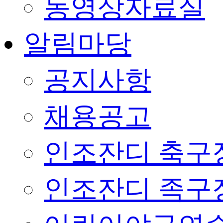
동영상자료실
알림마당
공지사항
채용공고
인조잔디 축구
인조잔디 족구