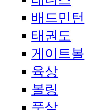
배드민턴
태권도
게이트볼
육상
볼링
풋살