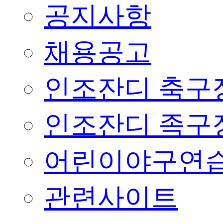
공지사항
채용공고
인조잔디 축구
인조잔디 족구
어린이야구연습
관련사이트