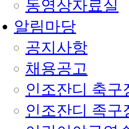
동영상자료실
알림마당
공지사항
채용공고
인조잔디 축구
인조잔디 족구