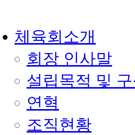
콘
텐
츠
로
건
체육회소개
너
뛰
기
회장 인사말
설립목적 및 
연혁
조직현황