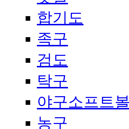
합기도
족구
검도
탁구
야구소프트
농구