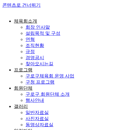
콘텐츠로 건너뛰기
체육회소개
회장 인사말
설립목적 및 구성
연혁
조직현황
규정
경영공시
찾아오시는길
프로그램
구로구체육회 운영 사업
구청 프로그램
회원단체
구로구 회원단체 소개
행사안내
갤러리
일반자료실
사진자료실
동영상자료실