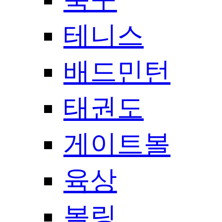
테니스
배드민턴
태권도
게이트볼
육상
볼링