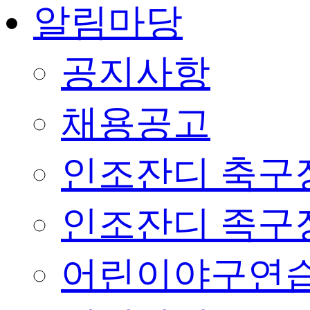
알림마당
공지사항
채용공고
인조잔디 축구
인조잔디 족구
어린이야구연습