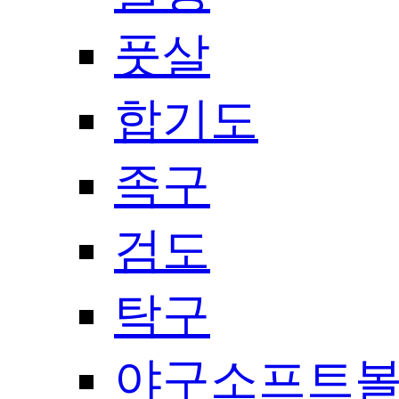
풋살
합기도
족구
검도
탁구
야구소프트