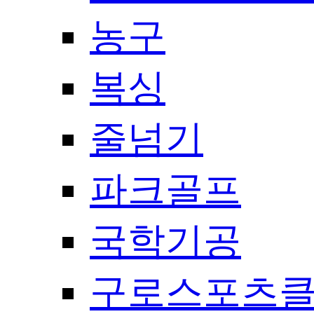
농구
복싱
줄넘기
파크골프
국학기공
구로스포츠