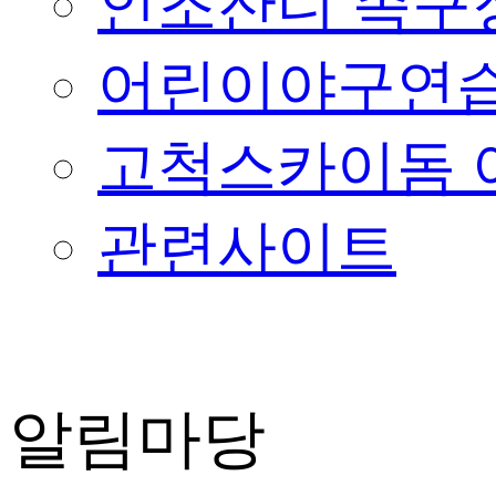
인조잔디 족구
어린이야구연습
고척스카이돔 
관련사이트
알림마당