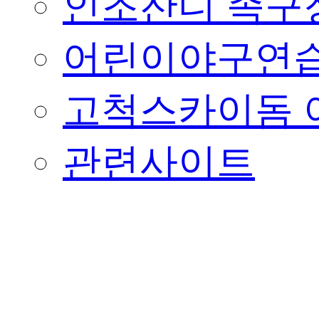
인조잔디 족구
어린이야구연습
고척스카이돔 
관련사이트