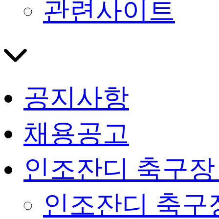
관련사이트
공지사항
채용공고
인조잔디 축구장
인조잔디 축구