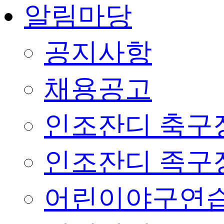
알림마당
공지사항
채용공고
인조잔디 축구
인조잔디 족구
어린이야구연습