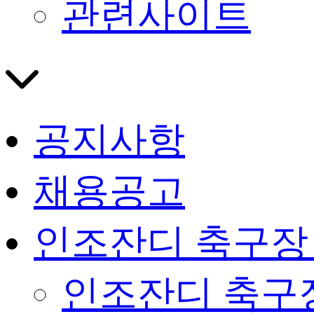
관련사이트
공지사항
채용공고
인조잔디 축구장
인조잔디 축구