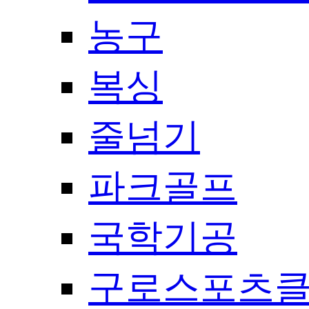
농구
복싱
줄넘기
파크골프
국학기공
구로스포츠