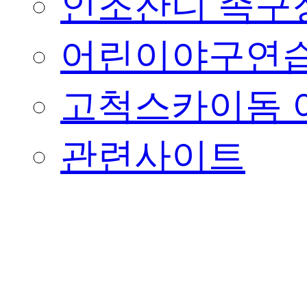
인조잔디 족구
어린이야구연습
고척스카이돔 
관련사이트