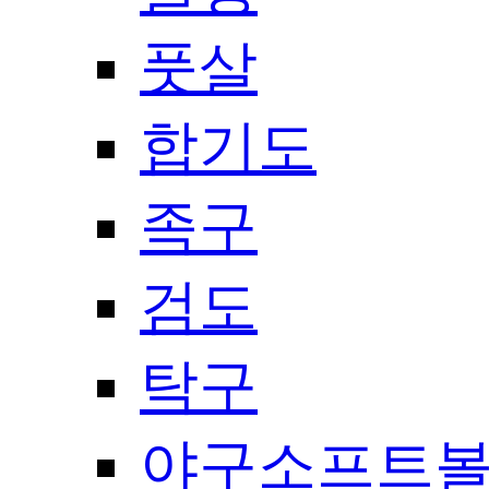
풋살
합기도
족구
검도
탁구
야구소프트