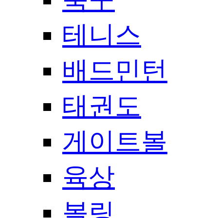
테니스
배드민턴
태권도
게이트볼
육상
볼링