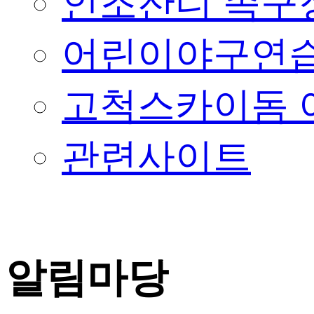
인조잔디 족구
어린이야구연습
고척스카이돔 
관련사이트
알림마당