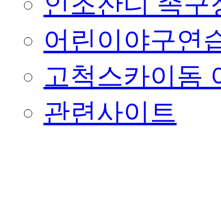
인조잔디 족구
어린이야구연습
고척스카이돔 
관련사이트