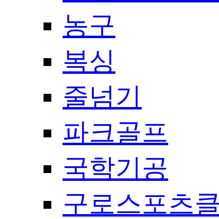
농구
복싱
줄넘기
파크골프
국학기공
구로스포츠