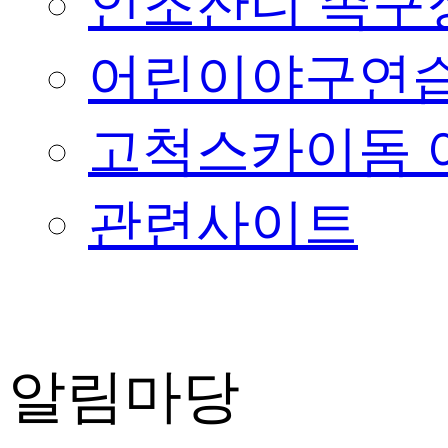
인조잔디 족구
어린이야구연습
고척스카이돔 
관련사이트
알림마당