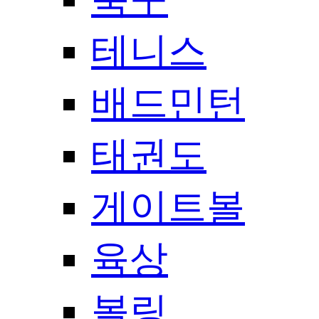
테니스
배드민턴
태권도
게이트볼
육상
볼링