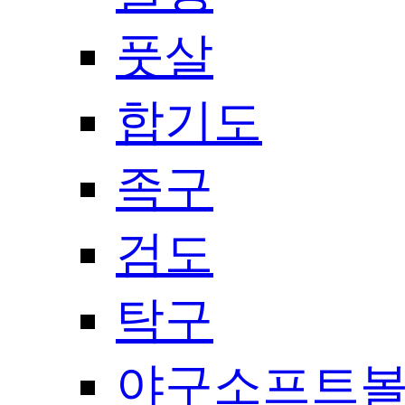
풋살
합기도
족구
검도
탁구
야구소프트