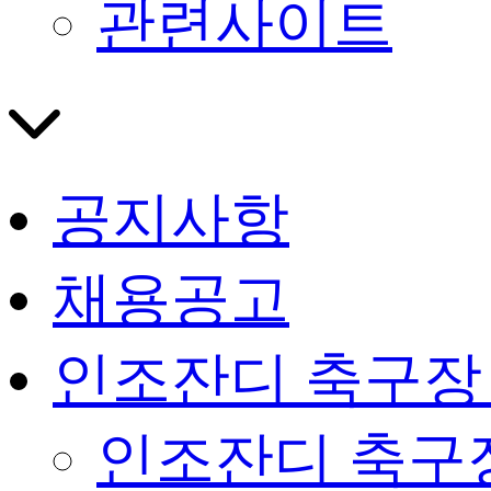
관련사이트
공지사항
채용공고
인조잔디 축구장
인조잔디 축구