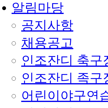
알림마당
공지사항
채용공고
인조잔디 축구
인조잔디 족구
어린이야구연습