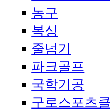
농구
복싱
줄넘기
파크골프
국학기공
구로스포츠