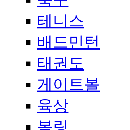
테니스
배드민턴
태권도
게이트볼
육상
볼링