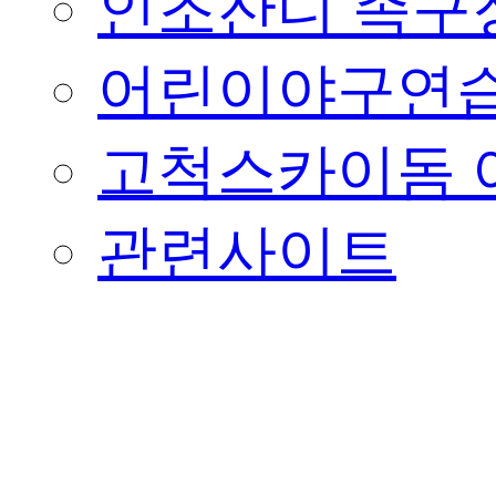
인조잔디 족구
어린이야구연습
고척스카이돔 
관련사이트