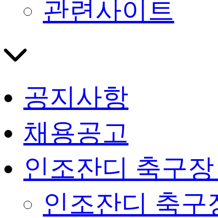
관련사이트
공지사항
채용공고
인조잔디 축구장
인조잔디 축구