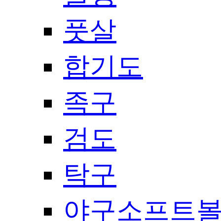
풋살
합기도
족구
검도
탁구
야구소프트