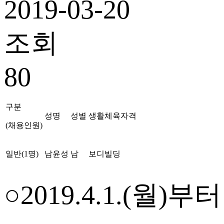
2019-03-20
조회
80
구분
성명
성별
생활체육자격
(
채용인원
)
일반
(1
명
)
남윤성
남
보디빌딩
○
2019.4.1.(
월
)
부터