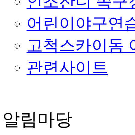
인조잔디 족구
어린이야구연습
고척스카이돔 
관련사이트
알림마당