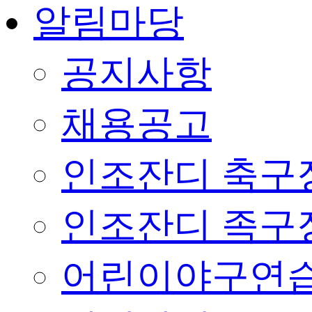
알림마당
공지사항
채용공고
인조잔디 축구
인조잔디 족구
어린이야구연습