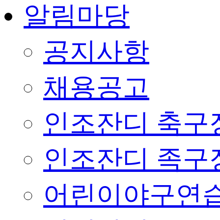
알림마당
공지사항
채용공고
인조잔디 축구
인조잔디 족구
어린이야구연습