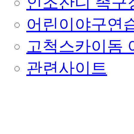
인조잔디 족구
어린이야구연습
고척스카이돔 
관련사이트