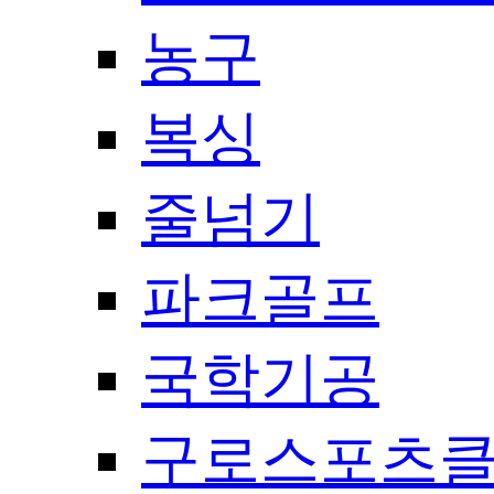
농구
복싱
줄넘기
파크골프
국학기공
구로스포츠