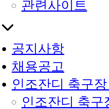
관련사이트
공지사항
채용공고
인조잔디 축구장
인조잔디 축구