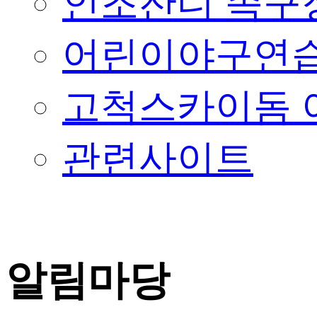
인조잔디 족구
어린이야구연습
고척스카이돔 
관련사이트
알림마당