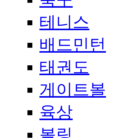
테니스
배드민턴
태권도
게이트볼
육상
볼링