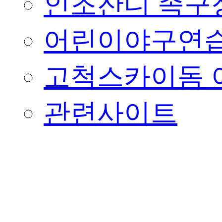
인조잔디 족구
어린이야구연습
고척스카이돔 
관련사이트