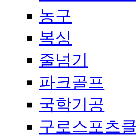
농구
복싱
줄넘기
파크골프
국학기공
구로스포츠