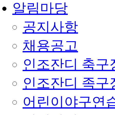
알림마당
공지사항
채용공고
인조잔디 축구
인조잔디 족구
어린이야구연습