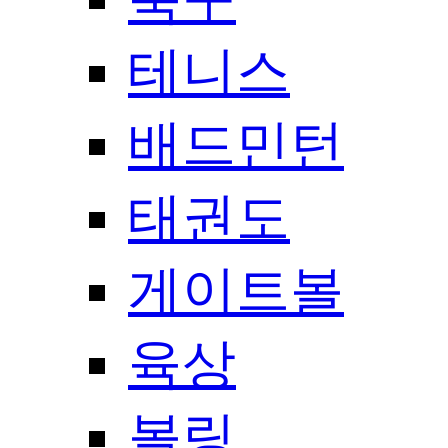
테니스
배드민턴
태권도
게이트볼
육상
볼링