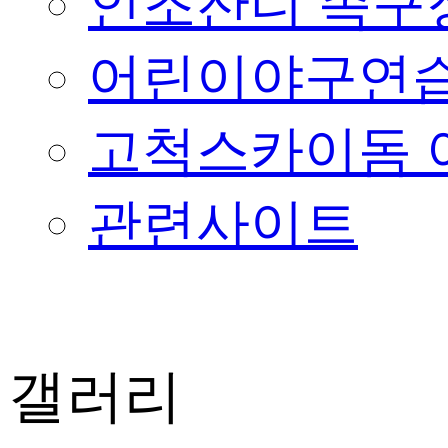
인조잔디 족구
어린이야구연습
고척스카이돔 
관련사이트
갤러리