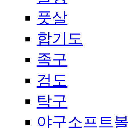
풋살
합기도
족구
검도
탁구
야구소프트