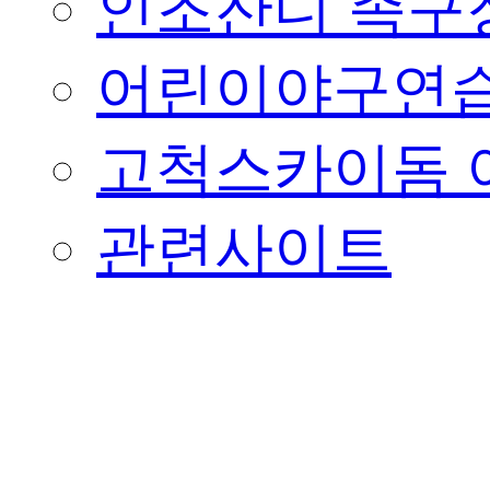
인조잔디 족구
어린이야구연습
고척스카이돔 
관련사이트