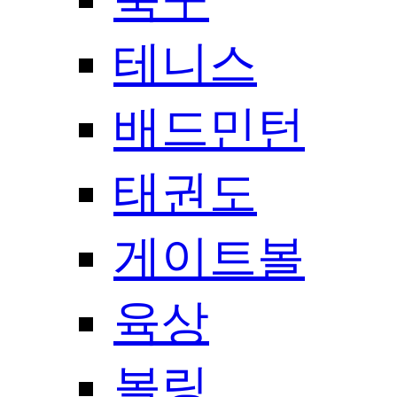
테니스
배드민턴
태권도
게이트볼
육상
볼링