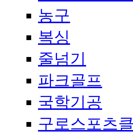
농구
복싱
줄넘기
파크골프
국학기공
구로스포츠