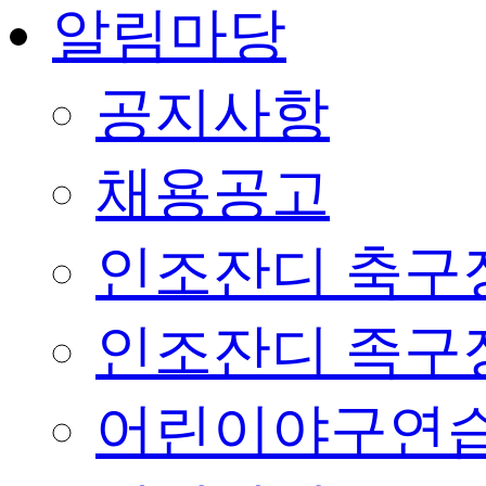
알림마당
공지사항
채용공고
인조잔디 축구
인조잔디 족구
어린이야구연습