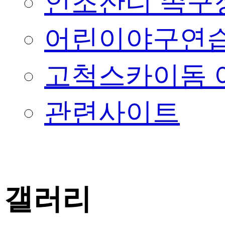
인조잔디 족구
어린이야구연습
고척스카이돔 
관련사이트
갤러리