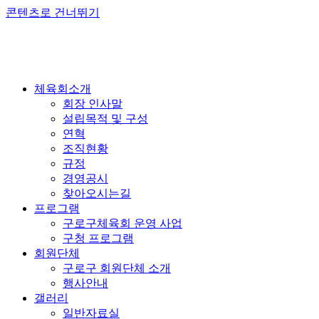
콘텐츠로 건너뛰기
체육회소개
회장 인사말
설립목적 및 구성
연혁
조직현황
규정
경영공시
찾아오시는길
프로그램
구로구체육회 운영 사업
구청 프로그램
회원단체
구로구 회원단체 소개
행사안내
갤러리
일반자료실