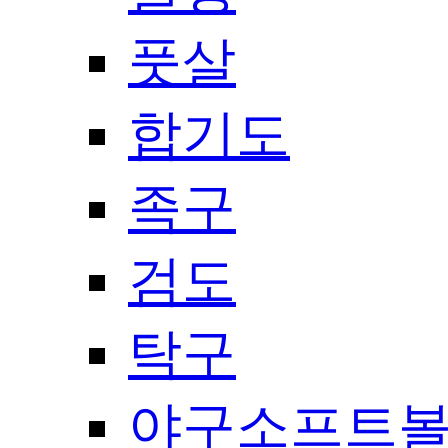
풋살
합기도
족구
검도
탁구
야구소프트