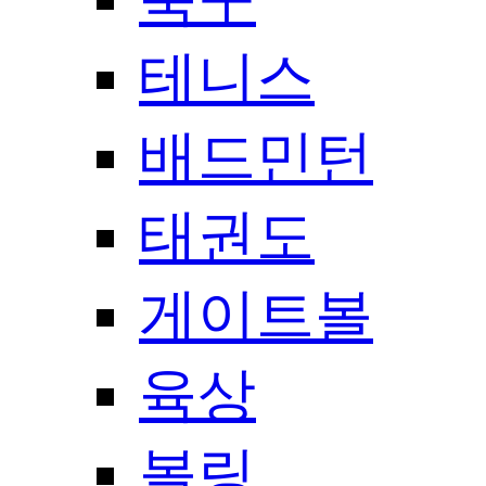
테니스
배드민턴
태권도
게이트볼
육상
볼링