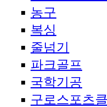
농구
복싱
줄넘기
파크골프
국학기공
구로스포츠