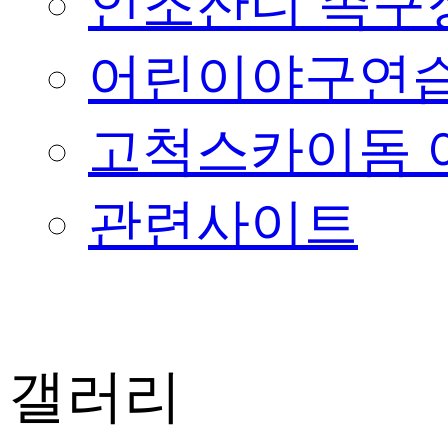
인조잔디 족구
어린이야구연습
고척스카이돔 
관련사이트
갤러리