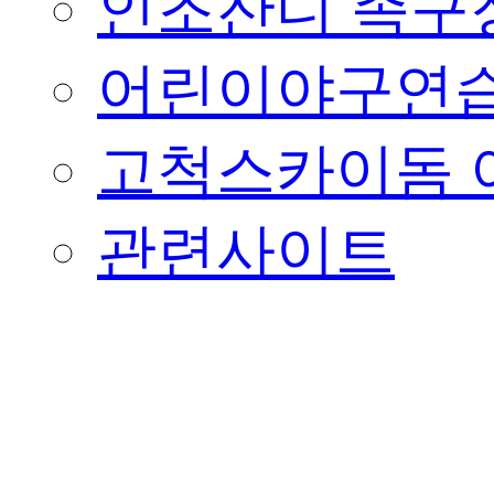
인조잔디 족구
어린이야구연습
고척스카이돔 
관련사이트