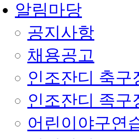
알림마당
공지사항
채용공고
인조잔디 축구
인조잔디 족구
어린이야구연습