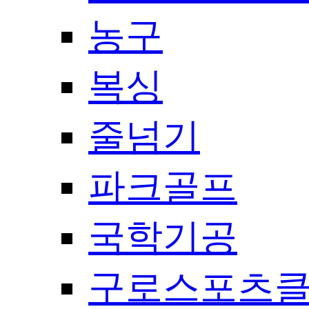
농구
복싱
줄넘기
파크골프
국학기공
구로스포츠