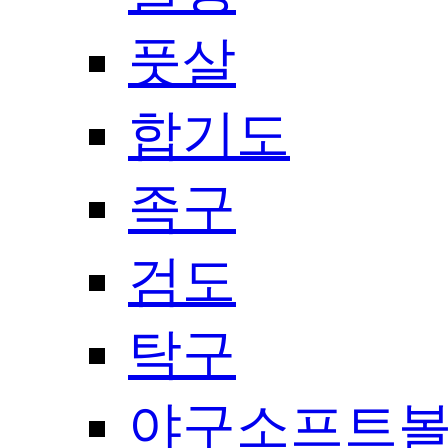
풋살
합기도
족구
검도
탁구
야구소프트