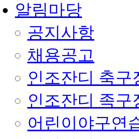
알림마당
공지사항
채용공고
인조잔디 축구
인조잔디 족구
어린이야구연습