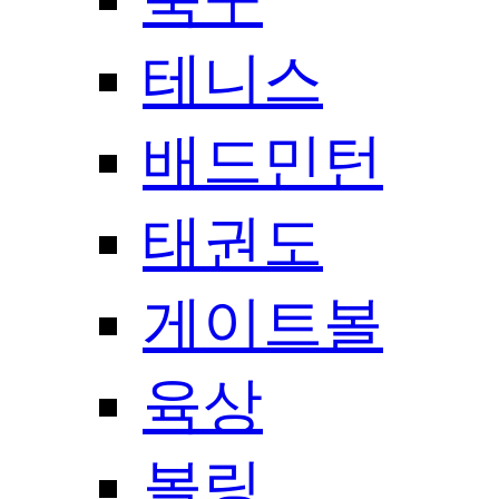
테니스
배드민턴
태권도
게이트볼
육상
볼링