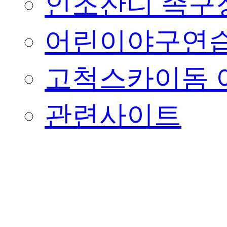
인조잔디 족구
어린이야구연습
고척스카이돔 
관련사이트