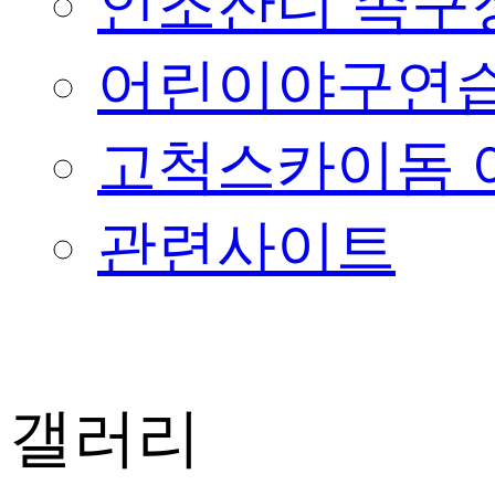
인조잔디 족구
어린이야구연습
고척스카이돔 
관련사이트
갤러리