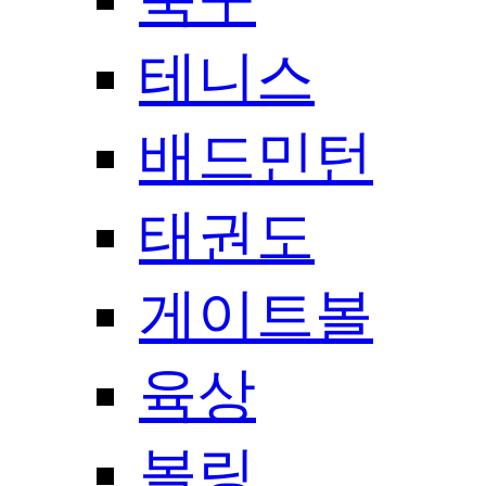
테니스
배드민턴
태권도
게이트볼
육상
볼링