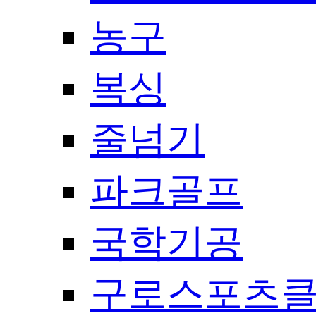
농구
복싱
줄넘기
파크골프
국학기공
구로스포츠