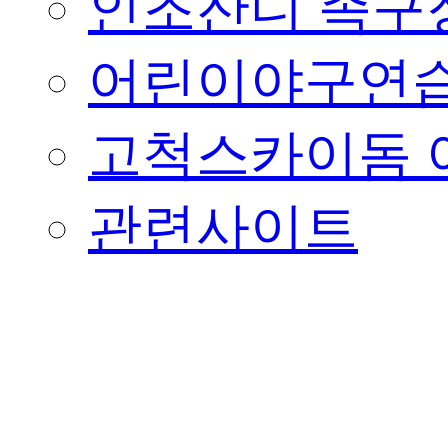
인조잔디 족구
어린이야구연습
고척스카이돔 
관련사이트