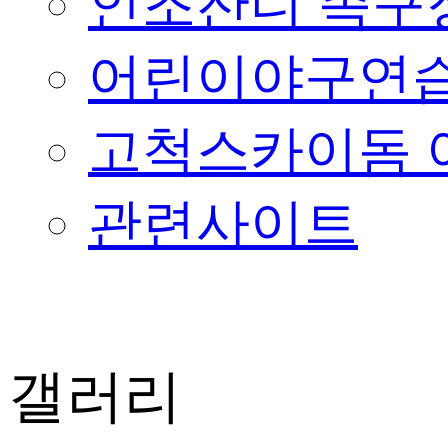
인조잔디 족구
어린이야구연습
고척스카이돔 
관련사이트
갤러리