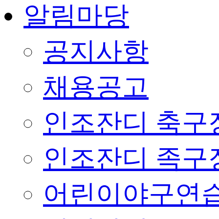
알림마당
공지사항
채용공고
인조잔디 축구
인조잔디 족구
어린이야구연습