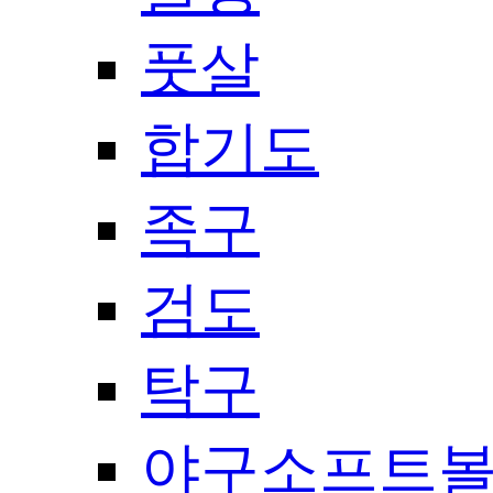
풋살
합기도
족구
검도
탁구
야구소프트