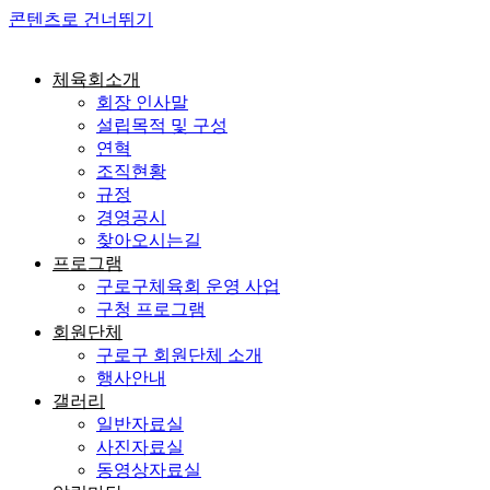
콘텐츠로 건너뛰기
체육회소개
회장 인사말
설립목적 및 구성
연혁
조직현황
규정
경영공시
찾아오시는길
프로그램
구로구체육회 운영 사업
구청 프로그램
회원단체
구로구 회원단체 소개
행사안내
갤러리
일반자료실
사진자료실
동영상자료실