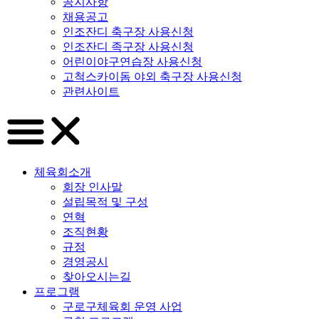
공지사항
채용공고
인조잔디 축구장 사용신청
인조잔디 족구장 사용신청
어린이야구연습장 사용신청
고척스카이돔 야외 축구장 사용신청
관련사이트
체육회소개
회장 인사말
설립목적 및 구성
연혁
조직현황
규정
경영공시
찾아오시는길
프로그램
구로구체육회 운영 사업