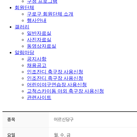
구청 프로그램
회원단체
구로구 회원단체 소개
행사안내
갤러리
일반자료실
사진자료실
동영상자료실
알림마당
공지사항
채용공고
인조잔디 축구장 사용신청
인조잔디 족구장 사용신청
어린이야구연습장 사용신청
고척스카이돔 야외 축구장 사용신청
관련사이트
종목
어르신당구
요일
월, 수, 금