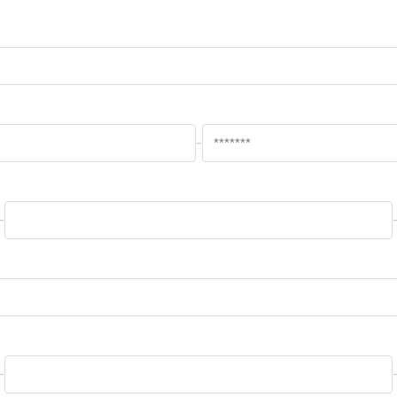
-
-
-