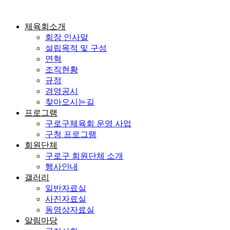
콘
텐
체육회소개
츠
회장 인사말
로
설립목적 및 구성
건
연혁
너
조직현황
뛰
규정
기
경영공시
찾아오시는길
프로그램
구로구체육회 운영 사업
구청 프로그램
회원단체
구로구 회원단체 소개
행사안내
갤러리
일반자료실
사진자료실
동영상자료실
알림마당