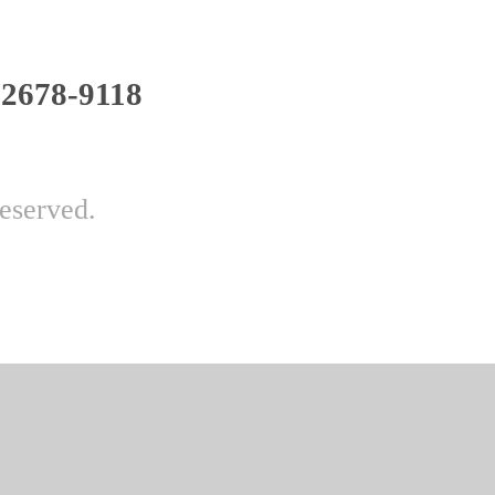
)2678-9118
served.