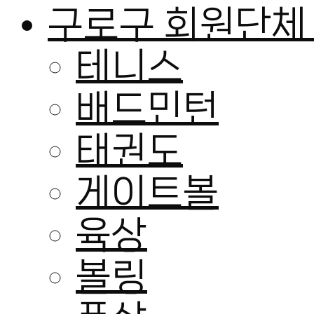
구로구 회원단체
테니스
배드민턴
태권도
게이트볼
육상
볼링