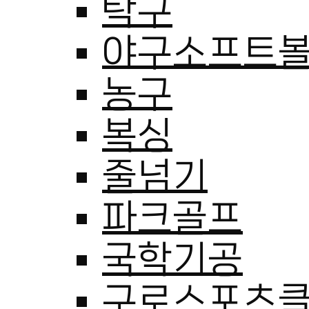
탁구
야구소프트
농구
복싱
줄넘기
파크골프
국학기공
구로스포츠