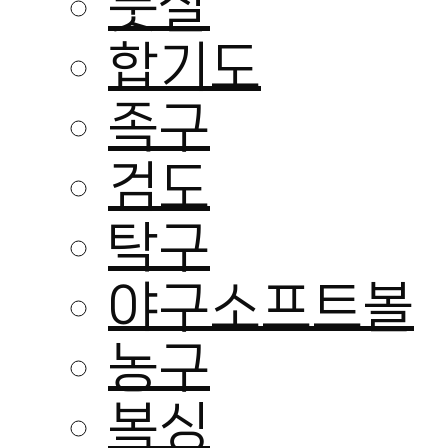
풋살
합기도
족구
검도
탁구
야구소프트볼
농구
복싱