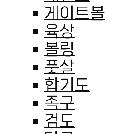
게이트볼
육상
볼링
풋살
합기도
족구
검도