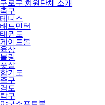
구로구 회원단체 소개
축구
테니스
배드민턴
태권도
게이트볼
육상
볼링
풋살
합기도
족구
검도
탁구
야구소프트볼