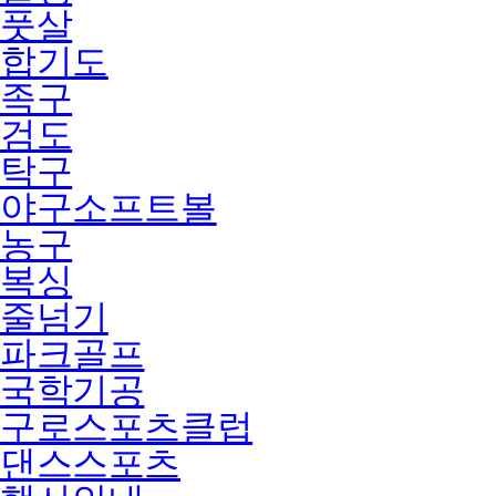
풋살
합기도
족구
검도
탁구
야구소프트볼
농구
복싱
줄넘기
파크골프
국학기공
구로스포츠클럽
댄스스포츠