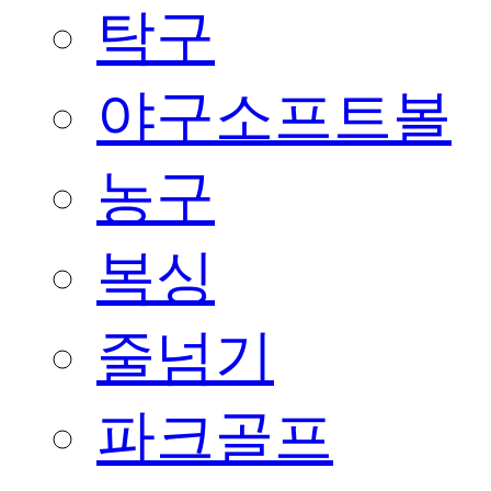
탁구
야구소프트볼
농구
복싱
줄넘기
파크골프