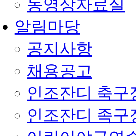
동영상자료실
알림마당
공지사항
채용공고
인조잔디 축구
인조잔디 족구