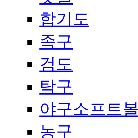
합기도
족구
검도
탁구
야구소프트
농구