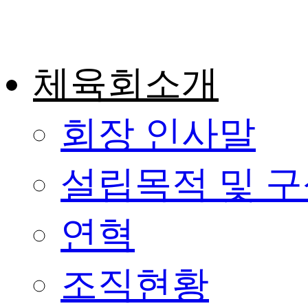
콘
텐
츠
로
체육회소개
건
너
뛰
기
회장 인사말
설립목적 및 
연혁
조직현황