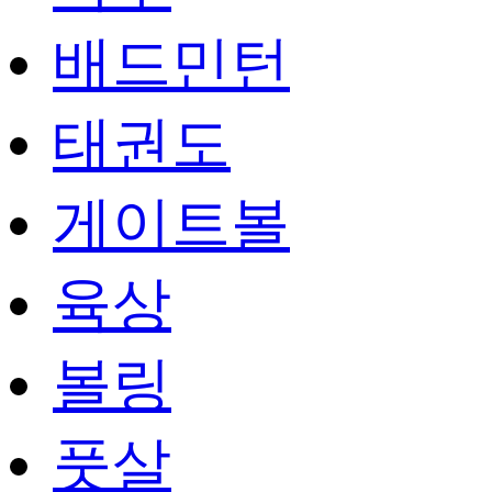
배드민턴
태권도
게이트볼
육상
볼링
풋살