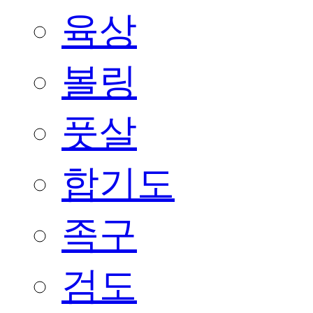
육상
볼링
풋살
합기도
족구
검도