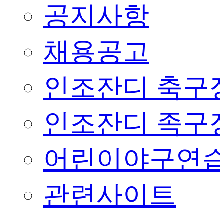
공지사항
채용공고
인조잔디 축구
인조잔디 족구
어린이야구연습
관련사이트