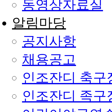
동영상자료실
알림마당
공지사항
채용공고
인조잔디 축구
인조잔디 족구