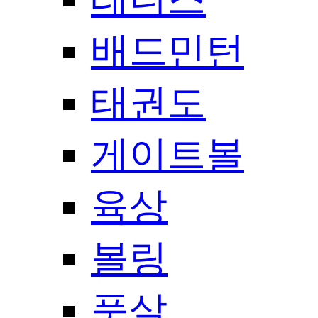
배드민턴
태권도
게이트볼
육상
볼링
풋살