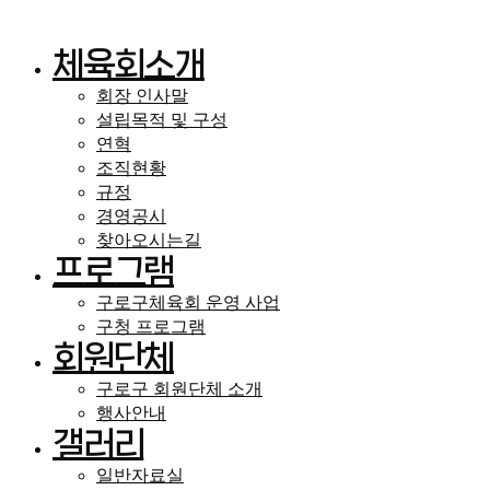
콘
텐
체육회소개
츠
로
회장 인사말
건
너
설립목적 및 구성
뛰
연혁
기
조직현황
규정
경영공시
찾아오시는길
프로그램
구로구체육회 운영 사업
구청 프로그램
회원단체
구로구 회원단체 소개
행사안내
갤러리
일반자료실