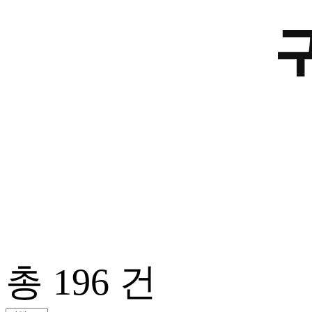
총
196
건