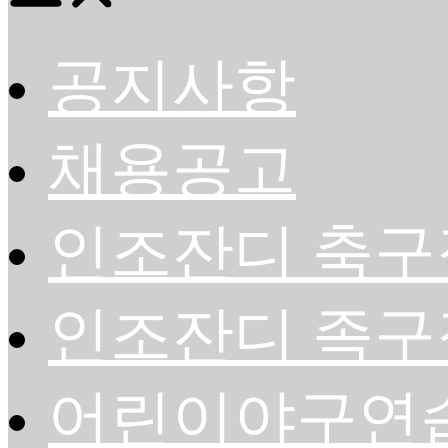
공지사항
채용공고
인조잔디 축구
인조잔디 족구
어린이야구연