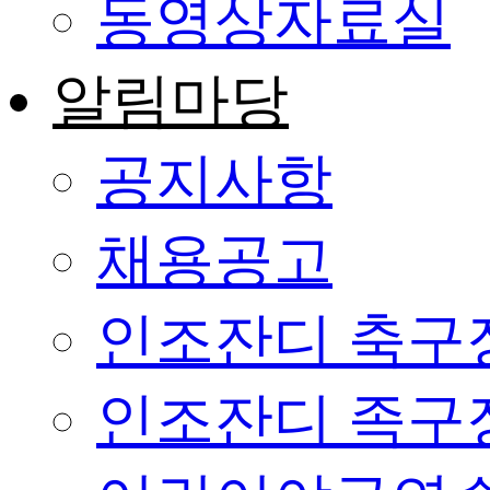
동영상자료실
알림마당
공지사항
채용공고
인조잔디 축구
인조잔디 족구