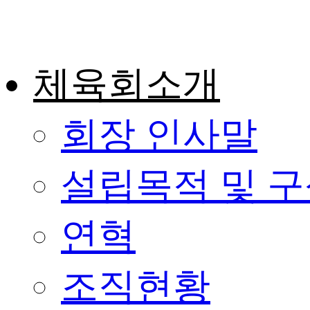
콘
텐
츠
로
체육회소개
건
너
뛰
기
회장 인사말
설립목적 및 
연혁
조직현황