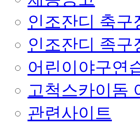
인조잔디 축구
인조잔디 족구
어린이야구연습
고척스카이돔 
관련사이트