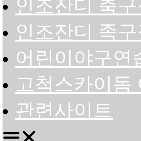
인조잔디 축구
인조잔디 족구
어린이야구연
고척스카이돔 
관련사이트